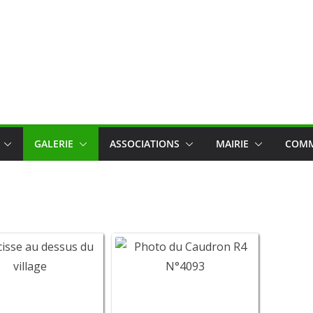
GALERIE
ASSOCIATIONS
MAIRIE
COMM
oseph de Pommery
Saucisse au dessus du
Photo du C
village