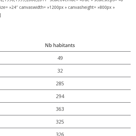
Size= »24″ canvaswidth= »1200px » canvasheight= »800px »
]
Nb habitants
49
32
285
294
363
325
326