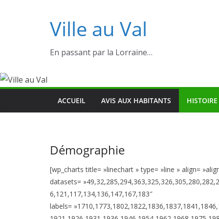
Ville au Val
En passant par la Lorraine…
ACCUEIL
AVIS AUX HABITANTS
HISTOIRE
Démographie
[wp_charts title= »linechart » type= »line » align= »ali
datasets= »49,32,285,294,363,325,326,305,280,282,
6,121,117,134,136,147,167,183″
labels= »1710,1773,1802,1822,1836,1837,1841,1846
1921,1926,1931,1936,1946,1954,1962,1968,1975,1982