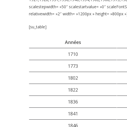
scalestepwidth= »50″ scalestartvalue= »0″ scaleFont
relativewidth= »2″ width= »1200px » height= »800px »
[su_table]
Années
1710
1773
1802
1822
1836
1841
1846