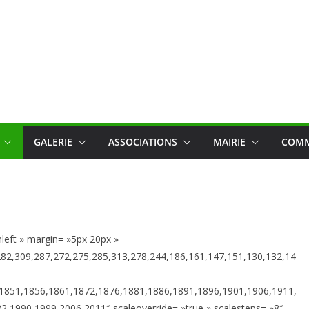
GALERIE
ASSOCIATIONS
MAIRIE
COMM
gnleft » margin= »5px 20px »
282,309,287,272,275,285,313,278,244,186,161,147,151,130,132,14
,1851,1856,1861,1872,1876,1881,1886,1891,1896,1901,1906,1911,
,1990,1999,2006,2011″ scaleoverride= »true » scalesteps= »8″