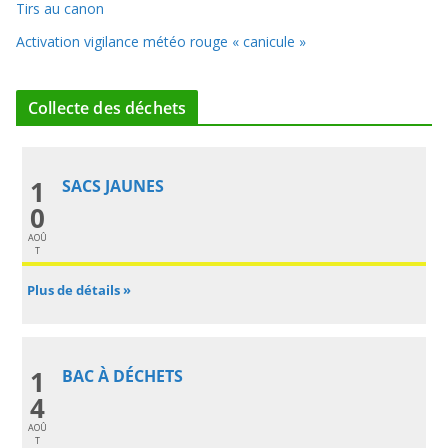
Tirs au canon
Activation vigilance météo rouge « canicule »
Collecte des déchets
1
SACS JAUNES
0
AOÛ
T
Plus de détails »
1
BAC À DÉCHETS
4
AOÛ
T