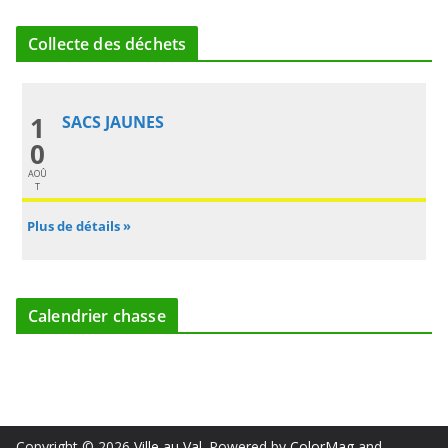
Collecte des déchets
1
SACS JAUNES
0
AOÛ
T
Plus de détails »
Calendrier chasse
Copyright © 2026
Ville au Val
. Powered by
ColorMag
and