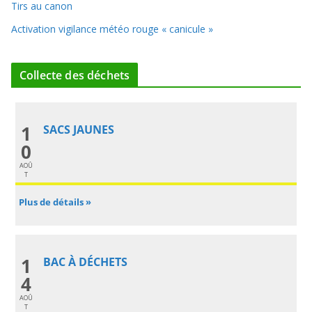
Tirs au canon
Activation vigilance météo rouge « canicule »
Collecte des déchets
1
SACS JAUNES
0
AOÛ
T
Plus de détails »
1
BAC À DÉCHETS
4
AOÛ
T