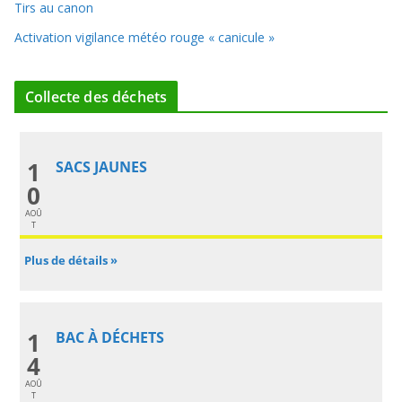
Tirs au canon
Activation vigilance météo rouge « canicule »
Collecte des déchets
1
SACS JAUNES
0
AOÛ
T
Plus de détails »
1
BAC À DÉCHETS
4
AOÛ
T