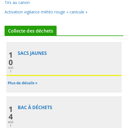
Tirs au canon
Activation vigilance météo rouge « canicule »
Collecte des déchets
1
SACS JAUNES
0
AOÛ
T
Plus de détails »
1
BAC À DÉCHETS
4
AOÛ
T